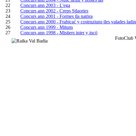
22
Concurs ann 2003 - L'ega
23
Concurs ann 2002 - Creps Stlaories
24
Concurs ann 2001 - Formes tla natöra
25
Concurs ann 2000 - Frabicać y costruziuns tles valades ladi
26
Concurs ann 1999 - Mituns
27
Concurs ann 1998 - Mistiers inier y incö
FotoClub V