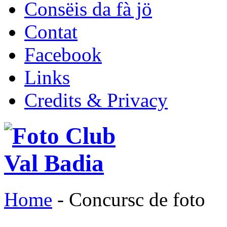
Consëis da fà jö
Contat
Facebook
Links
Credits & Privacy
Home
- Concursc de foto