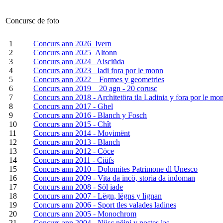
Concursc de foto
1
Concurs ann 2026_Ivern
2
Concurs ann 2025_Altonn
3
Concurs ann 2024_ Aisciüda
4
Concurs ann 2023 _Iadi fora por le monn
5
Concurs ann 2022 _ Formes y geometries
6
Concurs ann 2019 _ 20 agn - 20 corusc
7
Concurs ann 2018 - Architetöra tla Ladinia y fora por le mo
8
Concurs ann 2017 - Ghel
9
Concurs ann 2016 - Blanch y Fosch
10
Concurs ann 2015 - Chît
11
Concurs ann 2014 - Movimënt
12
Concurs ann 2013 - Blanch
13
Concurs ann 2012 - Cöce
14
Concurs ann 2011 - Ciüfs
15
Concurs ann 2010 - Dolomites Patrimone dl Unesco
16
Concurs ann 2009 - Vita da incö, storia da indoman
17
Concurs ann 2008 - Söl iade
18
Concurs ann 2007 - Lëgn, lëgns y lignan
19
Concurs ann 2006 - Sport tles valades ladines
20
Concurs ann 2005 - Monochrom
21
Concurs ann 2004 - Nüsc nëini y nostes las