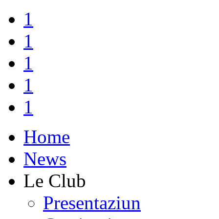
1
1
1
1
1
Home
News
Le Club
Presentaziun