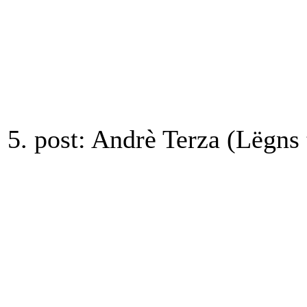
5. post: Andrè Terza (Lëgns 