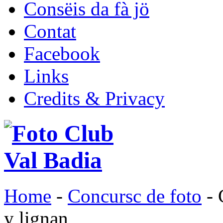
Consëis da fà jö
Contat
Facebook
Links
Credits & Privacy
Home
-
Concursc de foto
- 
y lignan