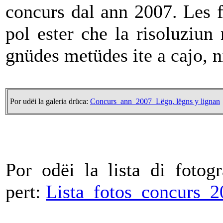
concurs dal ann 2007.
Les 
pol ester che la risoluziun
gnüdes metüdes ite a cajo, ni
Por udëi la galeria drüca:
Concurs_ann_2007_Lëgn, lëgns y lignan
Por odëi la lista di fotog
pert:
Lista_fotos_concurs_2