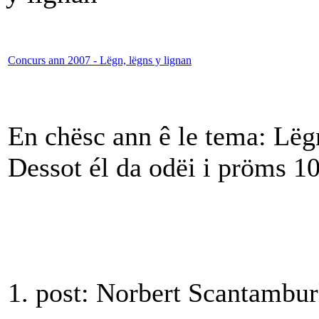
Concurs ann 2007 - Lëgn, lëgns y lignan
En chësc ann ê le tema: Lëg
Dessot él da odëi i pröms 10 
1. post: Norbert Scantambu