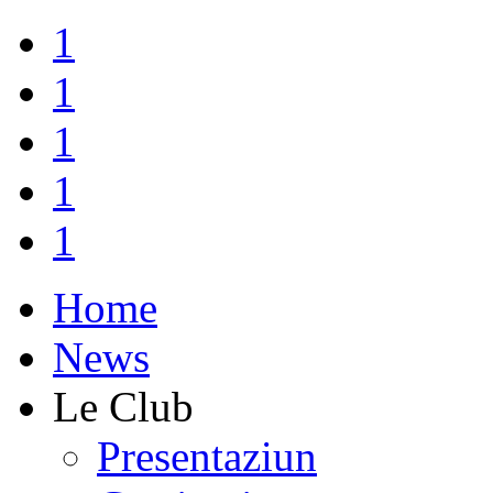
1
1
1
1
1
Home
News
Le Club
Presentaziun