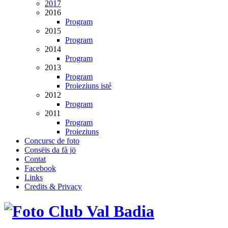
2017
2016
Program
2015
Program
2014
Program
2013
Program
Proieziuns isté
2012
Program
2011
Program
Proieziuns
Concursc de foto
Consëis da fà jö
Contat
Facebook
Links
Credits & Privacy