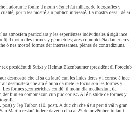
he i adorun le fonin: tl monn vëgnel fat miliarg de fotografies y
 cualité, por ti les mostré a n publich interessé. La mostra dess i dé ai
irí na atmosfera particolara y les esperiënzes individuales á sigü ince
ondüj tl monn dles formes y geometries; ares comunichëia danter ëres.
he ó nes mostré formes dër interessantes, plënes de contradiziuns,
 (ex presidënt di Strix) y Helmut Elzenbaumer (presidënt dl Fotoclub
r desmostra che al sá da lauré cun les linies tleres y i corusc é ince
dër alt desmostera che ara é buna da mëte le focus sön les formes y
 de. Les formes geometriches condüj tl monn dla meditaziun, tla
igon dër bun en combinazun cun püc corusc. Al é n stüde de formes y
tografia.
. post) y Jep Taibon (10. post). A düc chi che á tut pert ti vál n gran
a San Martin restará indere daverta cina ai 25 de novëmber, tratan i