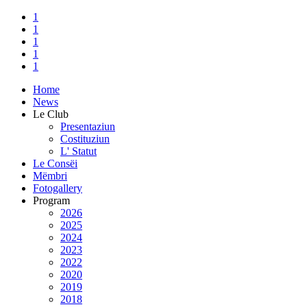
1
1
1
1
1
Home
News
Le Club
Presentaziun
Costituziun
L' Statut
Le Consëi
Mëmbri
Fotogallery
Program
2026
2025
2024
2023
2022
2020
2019
2018