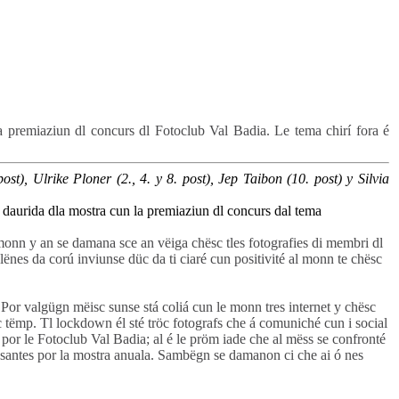
a premiaziun dl concurs dl Fotoclub Val Badia. Le tema chirí fora é
t), Ulrike Ploner (2., 4. y 8. post), Jep Taibon (10. post) y Silvia
 daurida dla mostra cun la premiaziun dl concurs dal tema
onn y an se damana sce an vëiga chësc tles fotografies di membri dl
lënes da corú inviunse düc da ti ciaré cun positivité al monn te chësc
. Por valgügn mëisc sunse stá coliá cun le monn tres internet y chësc
sc tëmp. Tl lockdown él sté tröc fotografs che á comuniché cun i social
r por le Fotoclub Val Badia; al é le pröm iade che al mëss se confronté
ressantes por la mostra anuala. Sambëgn se damanon ci che ai ó nes