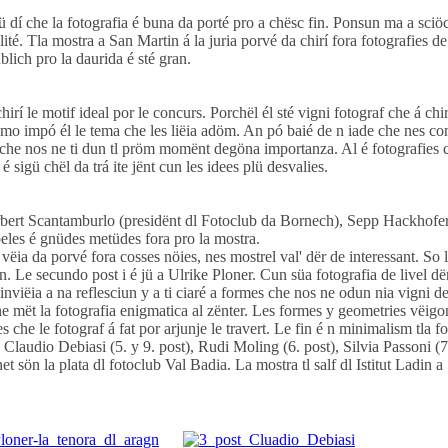
ü dí che la fotografia é buna da porté pro a chësc fin. Ponsun ma a sciöc
alité. Tla mostra a San Martin á la juria porvé da chirí fora fotografies de
blich pro la daurida é sté gran.
hirí le motif ideal por le concurs. Porchël él sté vigni fotograf che á ch
c, mo impó él le tema che les liëia adöm. An pó baié de n iade che nes c
s che nos ne ti dun tl pröm momënt degöna importanza. Al é fotografies c
 sigü chël da trá ite jënt cun les idees plü desvalies.
rbert Scantamburlo (presidënt dl Fotoclub da Bornech), Sepp Hackhofer
 beles é gnüdes metüdes fora pro la mostra.
a da porvé fora cosses nöies, nes mostrel val' dër de interessant. So lau
gran. Le secundo post i é jü a Ulrike Ploner. Cun süa fotografia de livel 
a inviëia a na reflesciun y a ti ciaré a formes che nos ne odun nia vigni
 che mët la fotografia enigmatica al zënter. Les formes y geometries vë
 che le fotograf á fat por arjunje le travert. Le fin é n minimalism tla fo
, Claudio Debiasi (5. y 9. post), Rudi Moling (6. post), Silvia Passoni (7
et sön la plata dl fotoclub Val Badia. La mostra tl salf dl Istitut Ladin 