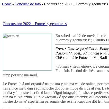
Home
-
Concursc de foto
- Concurs ann 2022 _ Formes y geometries
Concurs ann 2022 _ Formes y geometries
En sabeda ai 12 de novëmber él st
"Formes y goemetries"; Claudio Debi
Foto1: Dmc le presidënt dl Fotocl
Passoni (7. post). Al mancia Rudi M
Chësc ann á le Fotoclub Val Badia 
»Formes y geometries«. Le coronavi
Fotoclub. Le titul de chësc ann nes
tëmp por tröc nia saurí.
Le Fotoclub á orü organisé na mostra y nia ma val' de online, por most
nes á ince metü dan i edli sciöche döt pó se mudé da n de al'ater. La 
media y á mostré insciö sü laurs. Vigni fotograf á fat sües esperiënzes
cun na te' situaziun. Cun le »restart« é spo düc i mëmbri dl Fotoclub
mostré do na te' esperiënza personala che se á fat capí che döt le mon