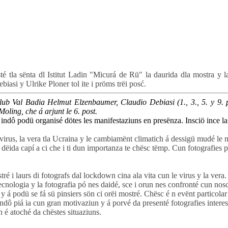
é tla sёnta dl Istitut Ladin "Micurá de Rü" la daurida dla mostra y l
asi y Ulrike Ploner tol ite i pröms trëi posć.
ub Val Badia Helmut Elzenbaumer, Claudio Debiasi (1., 3., 5. y 9. pos
oling, che á arjunt le 6. post.
indô podü organisé dötes les manifestaziuns en presënza. Insciö ince la
rus, la vera tla Ucraina y le cambiamënt climatich á dessigü mudé le m
 dëida capí a ci che i ti dun importanza te chësc tëmp. Cun fotografies p
ré i laurs di fotografs dal lockdown cina ala vita cun le virus y la vera
tecnologia y la fotografia pó nes daidé, sce i orun nes confronté cun no
 y á podü se fá sü pinsiers sön ci orëi mostré. Chësc é n evënt particola
 indô piá ia cun gran motivaziun y á porvé da presenté fotografies inte
n é atoché da chëstes situaziuns.