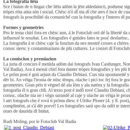
La fotografia liëia
Sce i baiun de n lingaz che liëia adöm la jënt aldedaincö, podunse sig
tröpes röia atira sön i social. Chësc n'ó dî nia dí che ares é ince de cu
fotografs la poscibilité da comuniché cun la fotografia y l'interes dl pu
Formes y geometries
Pro le tema chirí fora en chësc ann, á le Fotoclub orü dé la liberté da c
influenzé le resultat. Les fotografies é gnüdes fates te posć desfarën
La fotografia á te chësc caje la funziun da nes mostré cosses a chëre
corusc stersc y contaminaziuns de plü cultures. Le conzet dl Fotoclub é
La comisciun y premiaziun
La juria dl concurs ê metüda adöm dai fotografs Ivan Castlunger, No
Val Badia). Ara á messü chirí fora danter tröpes fotografies y les plü
Le pröm post é gnü arjunt da Claudio Debiasi. Cun süa spontaneité y vëi
dër bi. An vëiga l'ironia de nüsc tëmps, olache i pici toc fej fora le 
geometries. Gran pëis ti vëgnel dé ala löm y ala natöra y la fotografi
fotografia él n gran chît. Al terzo post é indô rové Claudio Debiasi,
corusc, olache nia ne i vëgn surandé al caje y olache an vëiga le prozes
I atri fotografs che é rová ti pröms diesc é Ulrike Ploner (4. y 8. post)
complimënt, ai s'á dër porvé! Les fotografies sará spo da odëi te intern
orars de daurida dl Istitut.
Rudi Moling, por le Fotoclub Val Badia