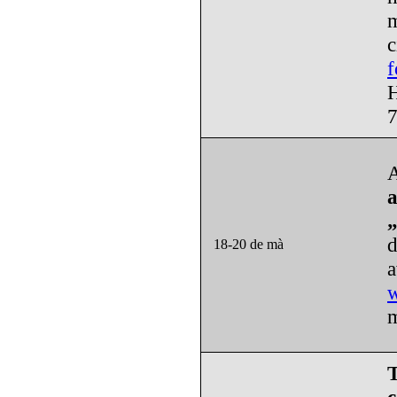
m
f
A
d
18-20 de mà
w
m
T