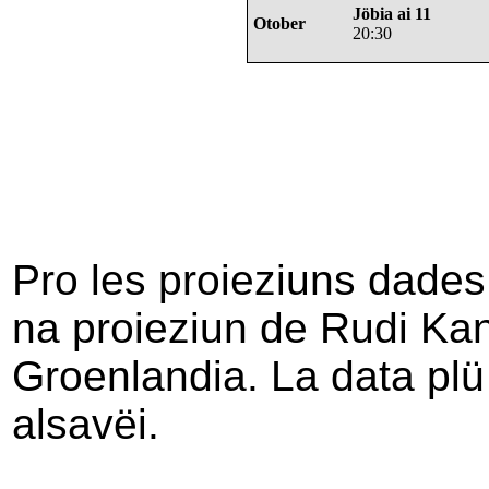
Jöbia ai 11
Otober
20:30
Pro les proieziuns dades
na proieziun de Rudi Kan
Groenlandia. La data plü
alsavëi.