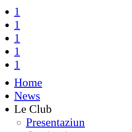
1
1
1
1
1
Home
News
Le Club
Presentaziun