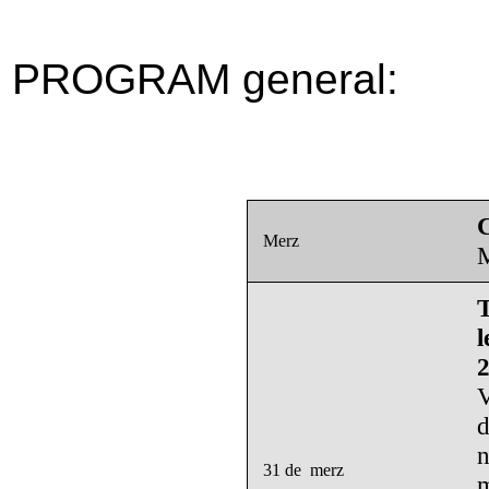
PROGRAM general
:
C
Merz
M
T
2
V
d
n
31 de merz
m