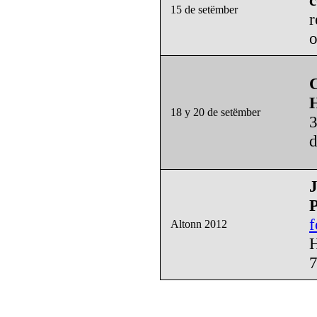
15 de setëmber
r
o
C
18 y 20 de setëmber
3
d
J
P
f
Altonn 2012