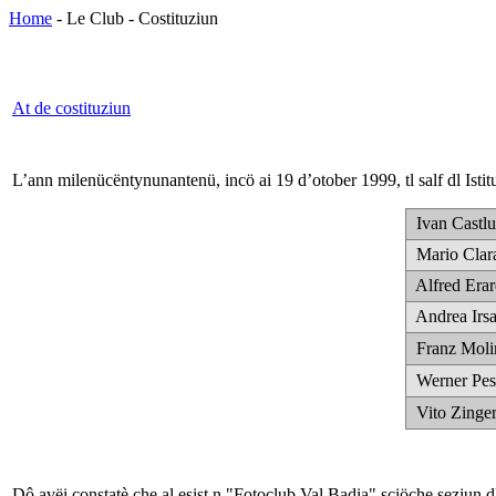
Home
- Le Club - Costituziun
At de costituziun
L’ann milenücëntynunantenü, incö ai 19 d’otober 1999, tl salf dl Isti
Ivan Castlu
Mario Clar
Alfred Erar
Andrea Irsa
Franz Moli
Werner Pes
Vito Zinger
Dô avëi constatè che al esist n "Fotoclub Val Badia" sciöche seziun 