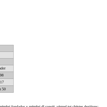
nder
298
 17
h 50
mëmbri fondadus y mëmbri dl consëi, vëgnel tut chëstes dezijiuns: