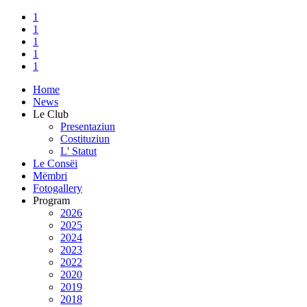
1
1
1
1
1
Home
News
Le Club
Presentaziun
Costituziun
L' Statut
Le Consëi
Mëmbri
Fotogallery
Program
2026
2025
2024
2023
2022
2020
2019
2018