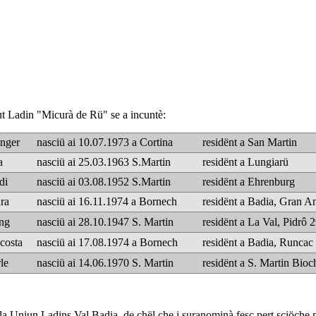
tut Ladin "Micurà de Rü" se a incuntè:
nger
nasciü ai 10.07.1973 a Cortina
residënt a San Martin
a
nasciü ai 25.03.1963
S.Martin
residënt a Lungiarü
di
nasciü ai 03.08.1952 S.Martin
residënt a Ehrenburg
ra
nasciü ai 16.11.1974
a Bornech
residënt a Badia, Gran A
ng
nasciü ai 28.10.1947
S. Martin
residënt a La Val, Pidrô 
costa
nasciü ai 17.08.1974
a Bornech
residënt a Badia, Runcac
le
nasciü ai 14.06.1970
S. Martin
residënt a S. Martin Bioc
dla Uniun Ladins Val Badia, de chël che i suranominà fesc pert sciöche 