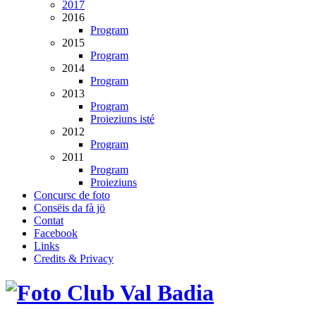
2017
2016
Program
2015
Program
2014
Program
2013
Program
Proieziuns isté
2012
Program
2011
Program
Proieziuns
Concursc de foto
Consëis da fà jö
Contat
Facebook
Links
Credits & Privacy